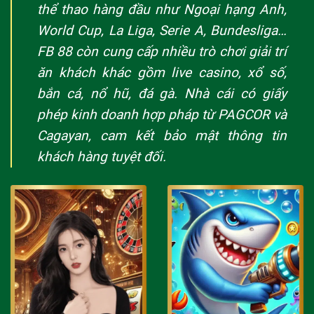
thể thao hàng đầu như Ngoại hạng Anh,
World Cup, La Liga, Serie A, Bundesliga…
FB 88 còn cung cấp nhiều trò chơi giải trí
ăn khách khác gồm live casino, xổ số,
bắn cá, nổ hũ, đá gà. Nhà cái có giấy
phép kinh doanh hợp pháp từ PAGCOR và
Cagayan, cam kết bảo mật thông tin
khách hàng tuyệt đối.