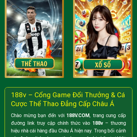
188v – Cổng Game Đổi Thưởng & Cá
Cược Thể Thao Đẳng Cấp Châu Á
Chào mừng bạn đến với
188V.COM
, trang cung cấp
đường link truy cập chính thức vào
188v
– thương
hiệu nhà cái hàng đầu Châu Á hiện nay. Trong bối cảnh