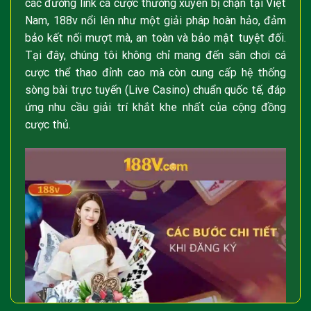
các đường link cá cược thường xuyên bị chặn tại Việt
Nam, 188v nổi lên như một giải pháp hoàn hảo, đảm
bảo kết nối mượt mà, an toàn và bảo mật tuyệt đối.
Tại đây, chúng tôi không chỉ mang đến sân chơi cá
cược thể thao đỉnh cao mà còn cung cấp hệ thống
sòng bài trực tuyến (Live Casino) chuẩn quốc tế, đáp
ứng nhu cầu giải trí khắt khe nhất của cộng đồng
cược thủ.