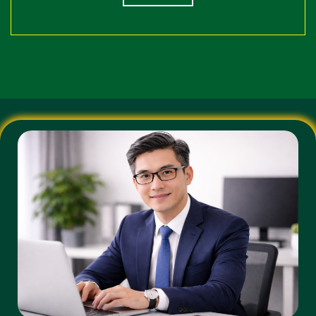
PC và ứng dụng di động (Mobile App).
Bảng So Sánh 188v Và Các Nhà Cái Khác
NHÀ CÁI THÔNG
TIÊU CHÍ
NHÀ CÁI 188V
THƯỜNG
Tốc độ
Ổn định, không giật
Thường xuyên bị
đường
lag, tự động đổi IP
chặn, chập chờn
truyền
Tỷ lệ cược
Cạnh tranh, đa dạng
Tỷ lệ ăn thấp, ít
(Odds)
(Indo, Malay, HK)
biến động
Thanh
Tự động, xử lý
Thủ công, chờ đợi
toán
trong 5-10 phút
lâu
Phản hồi chậm,
24/7, đa ngôn ngữ
CSKH
thiếu chuyên
(có tiếng Việt)
nghiệp