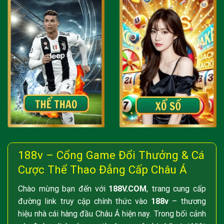
188v – Cổng Game Đổi Thưởng & Cá
Cược Thể Thao Đẳng Cấp Châu Á
Chào mừng bạn đến với
188V.COM
, trang cung cấp
đường link truy cập chính thức vào
188v
– thương
hiệu nhà cái hàng đầu Châu Á hiện nay. Trong bối cảnh