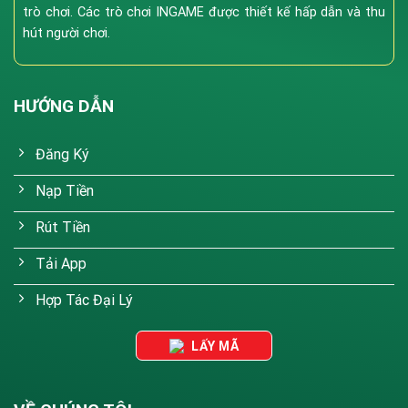
Roulette & Sicbo:
Góc quay camera đa chiều, đảm
trò chơi. Các trò chơi INGAME được thiết kế hấp dẫn và thu
bảo tính minh bạch.
hút người chơi.
Blackjack & Poker:
Nơi thể hiện kỹ năng và trí tuệ
của các bài thủ.
HƯỚNG DẪN
Xổ Số & Slot Games
Hàng ngàn tựa game nổ hũ (Slots) từ các nhà cung
Đăng Ký
cấp uy tín như Microgaming, Playtech. Ngoài ra, sảnh
Nạp Tiền
Xổ số (Keno, Lotto) tại 188v mang lại cơ hội làm giàu
nhanh chóng với tỷ lệ trả thưởng cực cao.
Rút Tiền
Tải App
Hợp Tác Đại Lý
LẤY MÃ