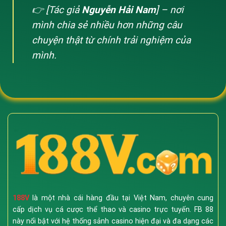
👉 [Tác giả
Nguyễn Hải Nam
] – nơi
La Liga, Champions League đến V-League. Kèo
cược đa dạng như Kèo Chấp (Asian Handicap), Tài
mình chia sẻ nhiều hơn những câu
Xỉu, Kèo Châu Âu 1x2.
chuyện thật từ chính trải nghiệm của
Bóng rổ & Quần vợt:
Cập nhật liên tục các giải
mình.
NBA, Grand Slam với tỷ lệ ăn thưởng hấp dẫn.
Thể thao điện tử (Esports):
Đặt cược cho các
giải đấu LMHT (LoL), Dota 2, CS:GO với giao diện
xem trực tiếp (Livestream) sắc nét.
Sòng Bài Trực Tuyến (Live Casino)
Trải nghiệm cảm giác như đang ngồi tại Las Vegas
hay Macau với các sảnh bài livestream cùng Dealer
người thật xinh đẹp:
Baccarat:
Đa dạng bàn chơi, có chế độ không hoa
188V
là một nhà cái hàng đầu tại Việt Nam, chuyên cung
hồng.
cấp dịch vụ cá cược thể thao và casino trực tuyến. FB 88
này nổi bật với hệ thống sảnh casino hiện đại và đa dạng các