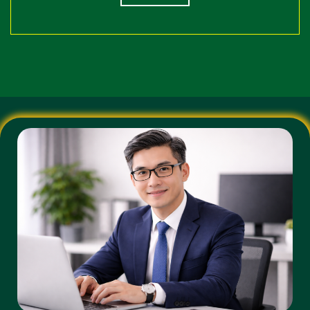
PC và ứng dụng di động (Mobile App).
Bảng So Sánh 188v Và Các Nhà Cái Khác
NHÀ CÁI THÔNG
TIÊU CHÍ
NHÀ CÁI 188V
THƯỜNG
Tốc độ
Ổn định, không giật
Thường xuyên bị
đường
lag, tự động đổi IP
chặn, chập chờn
truyền
Tỷ lệ cược
Cạnh tranh, đa dạng
Tỷ lệ ăn thấp, ít
(Odds)
(Indo, Malay, HK)
biến động
Thanh
Tự động, xử lý
Thủ công, chờ đợi
toán
trong 5-10 phút
lâu
Phản hồi chậm,
24/7, đa ngôn ngữ
CSKH
thiếu chuyên
(có tiếng Việt)
nghiệp