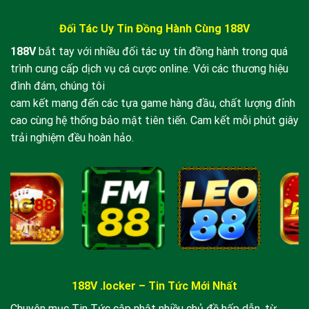
Đối Tác Uy Tin Đồng Hành Cùng 188V
Giao diện trang chủ nhà cái 188v hiện đại và sang trọng
188V
bắt tay với nhiều đối tác uy tín đồng hành trong quá
trình cung cấp dịch vụ cá cược online. Với các thương hiệu
Mục Lục
đình đám, chúng tôi
cam kết mang đến các tựa game hàng đầu, chất lượng đỉnh
1. 188v Là Gì? Tại Sao Nên Chọn Chúng Tôi?
cao cùng hệ thống bảo mật tiên tiến. Cam kết mỗi phút giây
2. Kho Tàng Sản Phẩm Cá Cược Tại 188v
trải nghiệm đều hoàn hảo.
3. Hướng Dẫn Đăng Ký & Đăng Nhập 188v
4. Quy Trình Nạp Rút Tiền Siêu Tốc
5. Câu Hỏi Thường Gặp (FAQ)
6. Kết Luận
1. 188v Là Gì? Vị Thế Của Nhà Cái Trên Thị
Trường
188V .locker – Tin Tức Mới Nhất
188v
được biết đến là cổng truy cập thay thế chính
Chuyên mục Tin Tức cập nhật nhiều chủ đề hấp dẫn, từ