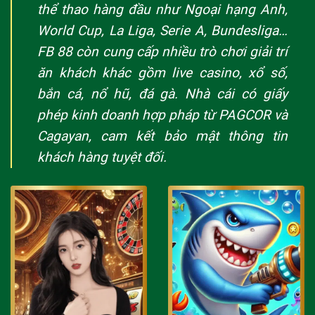
thể thao hàng đầu như Ngoại hạng Anh,
World Cup, La Liga, Serie A, Bundesliga…
FB 88 còn cung cấp nhiều trò chơi giải trí
ăn khách khác gồm live casino, xổ số,
bắn cá, nổ hũ, đá gà. Nhà cái có giấy
phép kinh doanh hợp pháp từ PAGCOR và
Cagayan, cam kết bảo mật thông tin
khách hàng tuyệt đối.