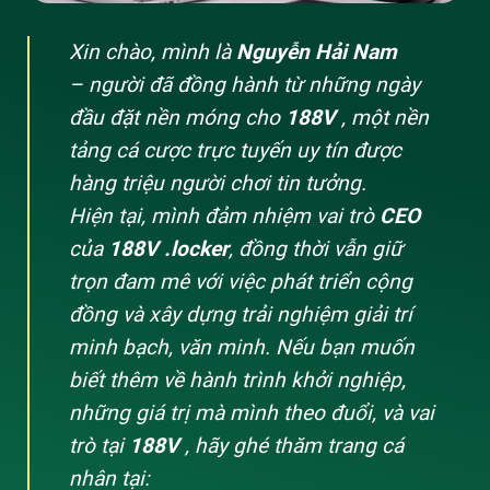
Xin chào, mình là
Nguyễn Hải Nam
– người đã đồng hành từ những ngày
đầu đặt nền móng cho
188V
, một nền
So sánh ưu điểm vượt trội của nhà cái 188v
tảng cá cược trực tuyến uy tín được
hàng triệu người chơi tin tưởng.
2. Kho Tàng Sản Phẩm Cá Cược Đỉnh Cao
Hiện tại, mình đảm nhiệm vai trò
CEO
Tại 188v
của
188V .locker
, đồng thời vẫn giữ
Tại 188V.COM, chúng tôi tự hào mang đến một thế
trọn đam mê với việc phát triển cộng
giới giải trí không giới hạn. Dưới đây là những sảnh
đồng và xây dựng trải nghiệm giải trí
game chủ lực làm nên tên tuổi của
188v
:
minh bạch, văn minh. Nếu bạn muốn
Cá Cược Thể Thao (Sportsbook)
biết thêm về hành trình khởi nghiệp,
Đây là thế mạnh tuyệt đối của 188v. Chúng tôi cung
những giá trị mà mình theo đuổi, và vai
cấp hơn 10.000 sự kiện thể thao mỗi tháng, bao gồm:
trò tại
188V
, hãy ghé thăm trang cá
nhân tại:
Bóng đá:
Đầy đủ các giải đấu từ Ngoại Hạng Anh,