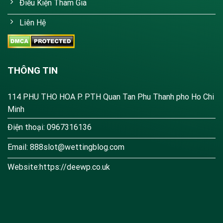
Điều Kiện Tham Gia
Liên Hệ
THÔNG TIN
114 PHU THO HOA P. PTH Quan Tan Phu Thanh pho Ho Chi
Minh
Điện thoại: 0967316136
Email:
888slot@wettingblog.com
Website:https://deewp.co.uk