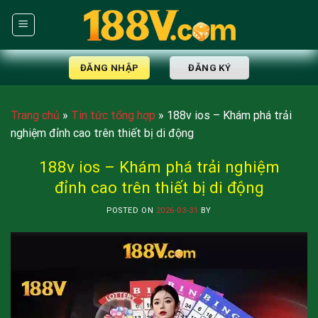
Skip
to
content
ĐĂNG NHẬP
ĐĂNG KÝ
Trang chủ
»
Tin tức tổng hợp
»
188v ios – Khám phá trải
nghiệm đỉnh cao trên thiết bị di động
188v ios – Khám phá trải nghiệm
đỉnh cao trên thiết bị di động
POSTED ON
2026-03-31
BY