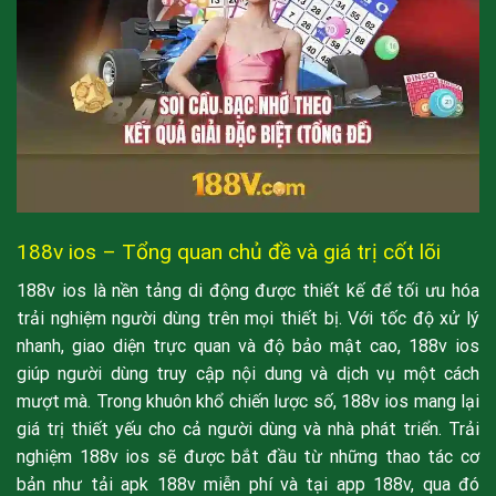
188v ios – Tổng quan chủ đề và giá trị cốt lõi
188v ios là nền tảng di động được thiết kế để tối ưu hóa
trải nghiệm người dùng trên mọi thiết bị. Với tốc độ xử lý
nhanh, giao diện trực quan và độ bảo mật cao, 188v ios
giúp người dùng truy cập nội dung và dịch vụ một cách
mượt mà. Trong khuôn khổ chiến lược số, 188v ios mang lại
giá trị thiết yếu cho cả người dùng và nhà phát triển. Trải
nghiệm 188v ios sẽ được bắt đầu từ những thao tác cơ
bản như tải apk 188v miễn phí và tại app 188v, qua đó