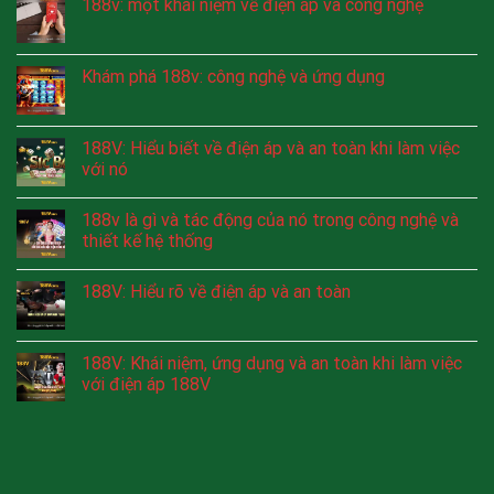
188v: một khái niệm về điện áp và công nghệ
Khám phá 188v: công nghệ và ứng dụng
188V: Hiểu biết về điện áp và an toàn khi làm việc
với nó
188v là gì và tác động của nó trong công nghệ và
thiết kế hệ thống
188V: Hiểu rõ về điện áp và an toàn
188V: Khái niệm, ứng dụng và an toàn khi làm việc
với điện áp 188V