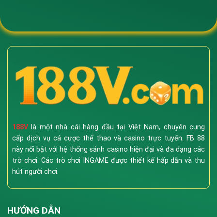
188V
là một nhà cái hàng đầu tại Việt Nam, chuyên cung
cấp dịch vụ cá cược thể thao và casino trực tuyến. FB 88
này nổi bật với hệ thống sảnh casino hiện đại và đa dạng các
trò chơi. Các trò chơi INGAME được thiết kế hấp dẫn và thu
hút người chơi.
HƯỚNG DẪN