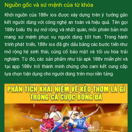
Nguồn gốc và sứ mệnh của từ khóa
Khởi nguồn của 188v ios được xây dựng trên ý tưởng gắn
kết người dùng với công nghệ an toàn và hiệu quả. Tên gọi
188v biểu thị sự mở rộng và nhất quán, mỗi phiên bản mới
mang sứ mệnh phục vụ người dùng tốt hơn. Trong hành
trình phát triển, 188v ios đã ghi dấu bằng các bước tiến như
mở rộng hệ sinh thái, củng cố bảo mật và tối ưu hóa trải
nghiệm. Từ đó, các sản phẩm như tải apk 188v miễn phí và
tại app 188v trở thành minh chứng cho cam kết cung cấp
lựa chọn tiện dụng cho người dùng trên mọi nền tảng.