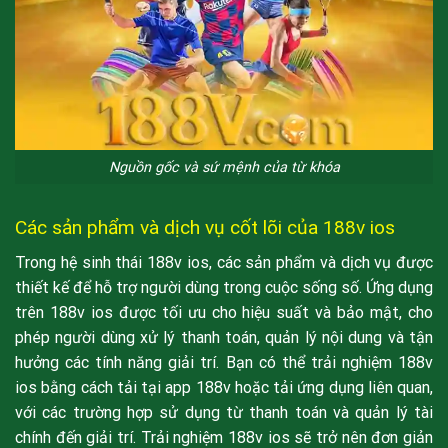
Nguồn gốc và sứ mệnh của từ khóa
Các sản phẩm và dịch vụ cốt lõi của 188v ios
Trong hệ sinh thái 188v ios, các sản phẩm và dịch vụ được
thiết kế để hỗ trợ người dùng trong cuộc sống số. Ứng dụng
trên 188v ios được tối ưu cho hiệu suất và bảo mật, cho
phép người dùng xử lý thanh toán, quản lý nội dung và tận
hưởng các tính năng giải trí. Bạn có thể trải nghiệm 188v
ios bằng cách tải tại app 188v hoặc tải ứng dụng liên quan,
với các trường hợp sử dụng từ thanh toán và quản lý tài
chính đến giải trí. Trải nghiệm 188v ios sẽ trở nên đơn giản