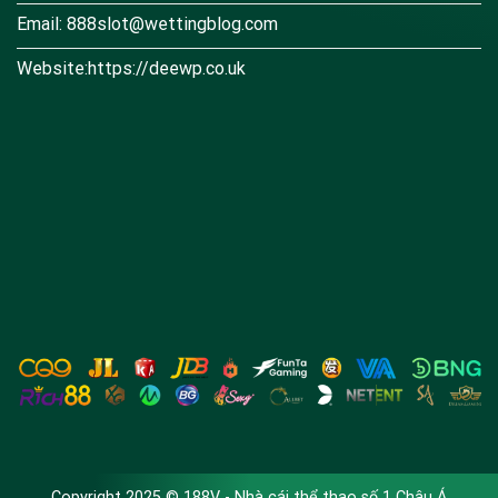
Email:
888slot@wettingblog.com
Website:https://deewp.co.uk
Copyright 2025 © 188V - Nhà cái thể thao số 1 Châu Á