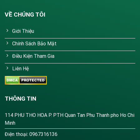
VỀ CHÚNG TÔI
Giới Thiệu
Chính Sách Bảo Mật
Điều Kiện Tham Gia
Liên Hệ
THÔNG TIN
114 PHU THO HOA P. PTH Quan Tan Phu Thanh pho Ho Chi
Minh
Điện thoại: 0967316136