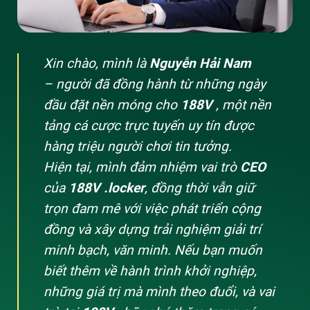
Xin chào, mình là
Nguyễn Hải Nam
– người đã đồng hành từ những ngày
đầu đặt nền móng cho
188V
, một nền
tảng cá cược trực tuyến uy tín được
hàng triệu người chơi tin tưởng.
Hiện tại, mình đảm nhiệm vai trò
CEO
của
188V .locker
, đồng thời vẫn giữ
trọn đam mê với việc phát triển cộng
đồng và xây dựng trải nghiệm giải trí
minh bạch, văn minh. Nếu bạn muốn
biết thêm về hành trình khởi nghiệp,
những giá trị mà mình theo đuổi, và vai