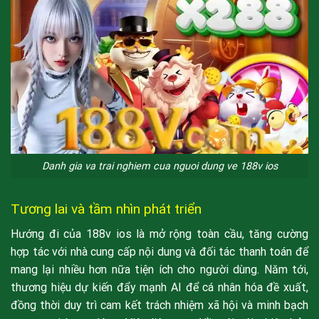
Danh gia va trai nghiem cua nguoi dung ve 188v ios
Tương lai và tầm nhìn phát triển
Hướng đi của 188v ios là mở rộng toàn cầu, tăng cường
hợp tác với nhà cung cấp nội dung và đối tác thanh toán để
mang lại nhiều hơn nữa tiện ích cho người dùng. Năm tới,
thương hiệu dự kiến đẩy mạnh AI để cá nhân hóa đề xuất,
đồng thời duy trì cam kết trách nhiệm xã hội và minh bạch