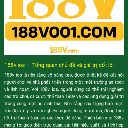
188v ios – Tổng quan chủ đề và giá trị cốt lõi
188v ios là nền tảng số sáng tạo, được thiết kế để kết nối
người chơi và nhà phát triển trong một môi trường an toàn
và linh hoạt. Với 188v ios, người dùng có thể trải nghiệm
các trò chơi, cá cược thể thao 188v và các ứng dụng giải trí
trong cùng một hệ sinh thái. Nền tảng chú trọng bảo mật,
tốc độ xử lý và trải nghiệm người dùng mượt mà, đồng thời
hỗ trợ thanh toán và xác thực dễ dàng. Phiên bản mới 188v
mang tới giao diện trực quan, cải tiến hiệu suất, và tích hợp