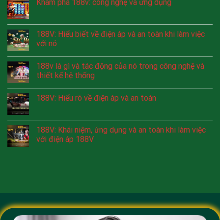
Khám phá 188v: công nghệ và ứng dụng
188V: Hiểu biết về điện áp và an toàn khi làm việc
với nó
188v là gì và tác động của nó trong công nghệ và
thiết kế hệ thống
188V: Hiểu rõ về điện áp và an toàn
188V: Khái niệm, ứng dụng và an toàn khi làm việc
với điện áp 188V