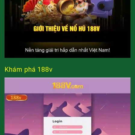
Khám phá 188v