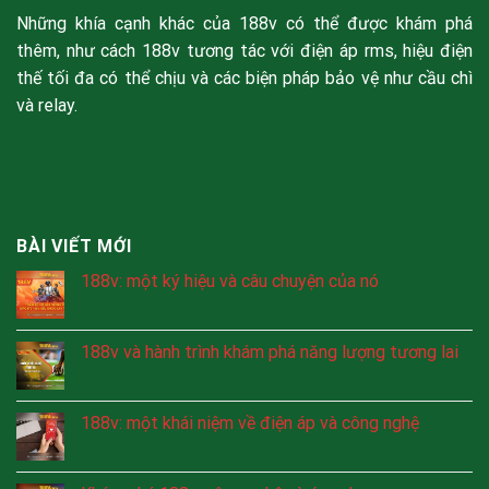
Những khía cạnh khác của 188v có thể được khám phá
thêm, như cách 188v tương tác với điện áp rms, hiệu điện
thế tối đa có thể chịu và các biện pháp bảo vệ như cầu chì
và relay.
BÀI VIẾT MỚI
188v: một ký hiệu và câu chuyện của nó
188v và hành trình khám phá năng lượng tương lai
188v: một khái niệm về điện áp và công nghệ