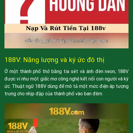
188V: Năng lượng và ký ức đô thị
Ở một thành phố thở bằng tia sét và ánh đèn neon, 188V
được ví như một giấc mơ công nghệ kết nối con người và ký
ức. Thuật ngữ 188V dùng để mô tả một mức điện áp tượng
trưng cho nhịp đập của thành phố vào ban đêm.