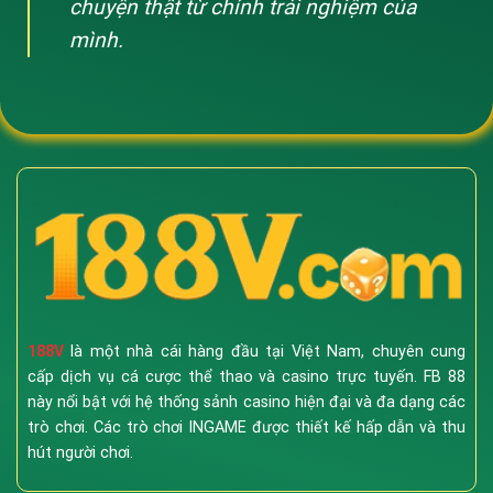
chuyện thật từ chính trải nghiệm của
mình.
188V
là một nhà cái hàng đầu tại Việt Nam, chuyên cung
cấp dịch vụ cá cược thể thao và casino trực tuyến. FB 88
này nổi bật với hệ thống sảnh casino hiện đại và đa dạng các
trò chơi. Các trò chơi INGAME được thiết kế hấp dẫn và thu
hút người chơi.