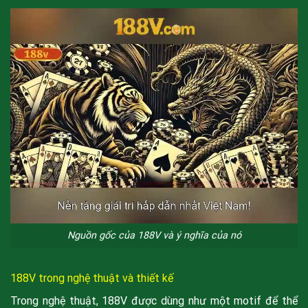
Nguồn gốc của 188V và ý nghĩa của nó
188V trong nghệ thuật và thiết kế
Trong nghệ thuật, 188V được dùng như một motif để thể