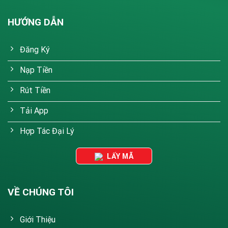
HƯỚNG DẪN
Đăng Ký
Nạp Tiền
Rút Tiền
Tải App
Hợp Tác Đại Lý
LẤY MÃ
VỀ CHÚNG TÔI
Giới Thiệu