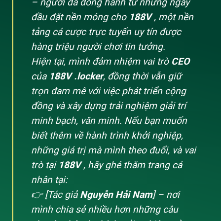
– người đã đồng hành từ những ngày
đầu đặt nền móng cho
188V
, một nền
tảng cá cược trực tuyến uy tín được
hàng triệu người chơi tin tưởng.
Hiện tại, mình đảm nhiệm vai trò
CEO
của
188V .locker
, đồng thời vẫn giữ
trọn đam mê với việc phát triển cộng
đồng và xây dựng trải nghiệm giải trí
minh bạch, văn minh. Nếu bạn muốn
biết thêm về hành trình khởi nghiệp,
những giá trị mà mình theo đuổi, và vai
trò tại
188V
, hãy ghé thăm trang cá
nhân tại:
👉 [Tác giả
Nguyễn Hải Nam
] – nơi
mình chia sẻ nhiều hơn những câu