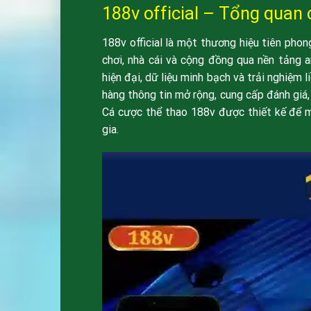
188v official – Tổng quan ch
188v official là một thương hiệu tiên phon
chơi, nhà cái và cộng đồng qua nền tảng 
hiện đại, dữ liệu minh bạch và trải nghiệm
hàng thông tin mở rộng, cung cấp đánh giá,
Cá cược thể thao 188v được thiết kế để m
gia.