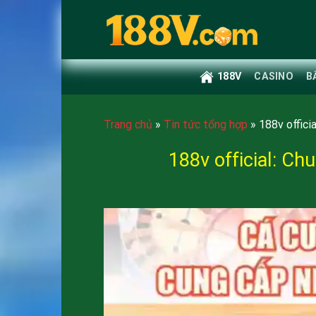
Skip
to
content
188V
CASINO
B
Trang chủ
»
Tin tức tổng hợp
»
188v offici
188v official: Ch