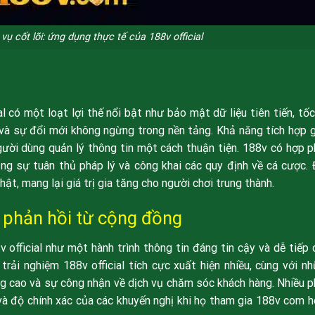
ụ cốt lõi: ứng dụng thực tế của 188v official
al có một loạt lợi thế nổi bật như bảo mật dữ liệu tiên tiến, tố
c và sự đổi mới không ngừng trong nền tảng. Khả năng tích hợp 
ười dùng quản lý thông tin một cách thuận tiện. 188v có hợp 
ằng sự tuân thủ pháp lý và công khai các quy định về cá cược.
t, mang lại giá trị gia tăng cho người chơi trung thành.
 phản hồi từ cộng đồng
official như một hành trình thông tin đáng tin cậy và dễ tiếp 
trải nghiệm 188v official tích cực xuất hiện nhiều, cùng với n
òng cao và sự công nhận về dịch vụ chăm sóc khách hàng. Nhiều 
 và độ chính xác của các khuyến nghị khi họ tham gia 188v com 