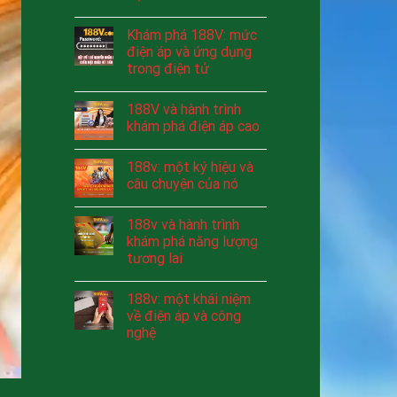
Khám phá 188V: mức
điện áp và ứng dụng
trong điện tử
188V và hành trình
khám phá điện áp cao
188v: một ký hiệu và
câu chuyện của nó
188v và hành trình
khám phá năng lượng
tương lai
188v: một khái niệm
về điện áp và công
nghệ