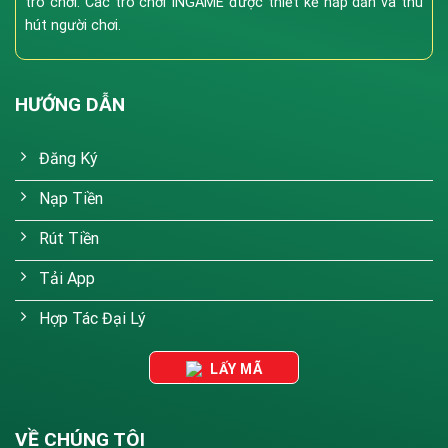
trò chơi. Các trò chơi INGAME được thiết kế hấp dẫn và thu
hút người chơi.
HƯỚNG DẪN
Đăng Ký
Nạp Tiền
Rút Tiền
Tải App
Hợp Tác Đại Lý
LẤY MÃ
VỀ CHÚNG TÔI