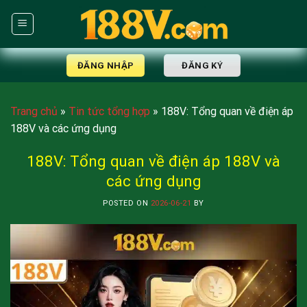
Skip
to
content
ĐĂNG NHẬP
ĐĂNG KÝ
Trang chủ
»
Tin tức tổng hợp
»
188V: Tổng quan về điện áp
188V và các ứng dụng
188V: Tổng quan về điện áp 188V và
các ứng dụng
POSTED ON
2026-06-21
BY