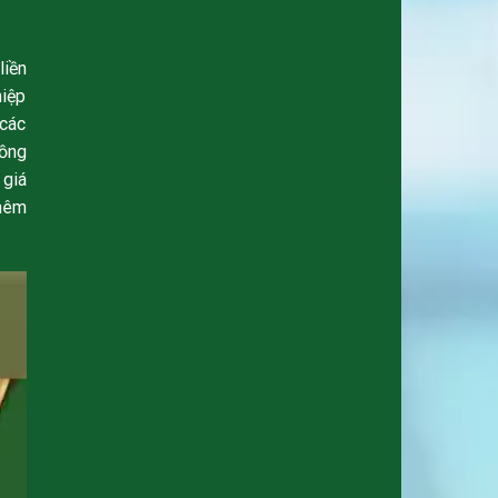
liền
hiệp
 các
đồng
 giá
thêm