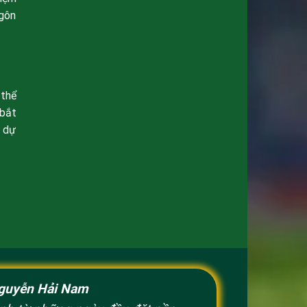
ngôn
 thể
 bắt
k dự
guyễn Hải Nam