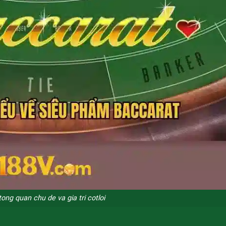
tong quan chu de va gia tri cotloi