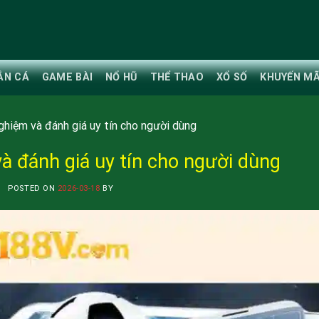
ẮN CÁ
GAME BÀI
NỔ HŨ
THỂ THAO
XỔ SỐ
KHUYẾN MÃ
nghiệm và đánh giá uy tín cho người dùng
và đánh giá uy tín cho người dùng
POSTED ON
2026-03-18
BY