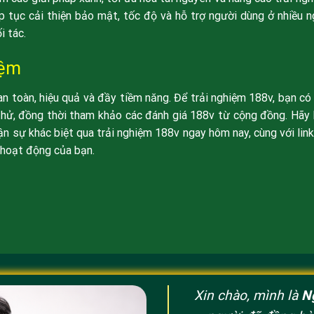
p tục cải thiện bảo mật, tốc độ và hỗ trợ người dùng ở nhiều 
i tác.
iệm
n toàn, hiệu quả và đầy tiềm năng. Để trải nghiệm 188v, bạn có
hử, đồng thời tham khảo các đánh giá 188v từ cộng đồng. Hãy
n sự khác biệt qua trải nghiệm 188v ngay hôm nay, cùng với lin
 hoạt động của bạn.
Xin chào, mình là
N