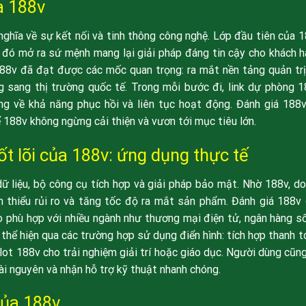
a 188v
ghĩa về sự kết nối và tinh thông công nghệ. Lớp đầu tiên của 
từ đó mở ra sứ mệnh mang lại giải pháp đáng tin cậy cho khách 
 188v đã đạt được các mốc quan trọng: ra mắt nền tảng quản tr
ng sang thị trường quốc tế. Trong mỗi bước đi, link dự phòng 
g về khả năng phục hồi và liên tục hoạt động. Đánh giá 188
 188v không ngừng cải thiện và vươn tới mục tiêu lớn.
t lõi của 188v: ứng dụng thực tế
ữ liệu, bộ công cụ tích hợp và giải pháp bảo mật. Nhờ 188v, d
ảm thiểu rủi ro và tăng tốc độ ra mắt sản phẩm. Đánh giá 188v
ảo phù hợp với nhiều ngành như thương mại điện tử, ngân hàng s
thể hiện qua các trường hợp sử dụng điển hình: tích hợp thanh t
lot 188v cho trải nghiệm giải trí hoặc giáo dục. Người dùng cũn
ài nguyên và nhận hỗ trợ kỹ thuật nhanh chóng.
của 188v