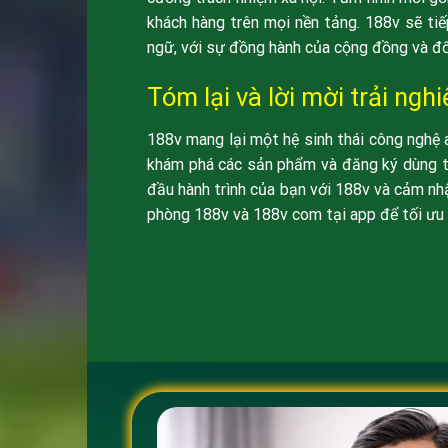
khách hàng trên mọi nền tảng. 188v sẽ tiế
ngữ, với sự đồng hành của cộng đồng và đố
Tóm lại và lời mời trải ngh
188v mang lại một hệ sinh thái công nghệ a
khám phá các sản phẩm và đăng ký dùng t
đầu hành trình của bạn với 188v và cảm nhậ
phòng 188v và 188v com tại app để tối ưu