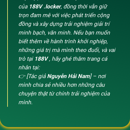
của
188V .locker
, đồng thời vẫn giữ
trọn đam mê với việc phát triển cộng
đồng và xây dựng trải nghiệm giải trí
minh bạch, văn minh. Nếu bạn muốn
biết thêm về hành trình khởi nghiệp,
những giá trị mà mình theo đuổi, và vai
trò tại
188V
, hãy ghé thăm trang cá
nhân tại:
👉 [Tác giả
Nguyễn Hải Nam
] – nơi
mình chia sẻ nhiều hơn những câu
chuyện thật từ chính trải nghiệm của
mình.