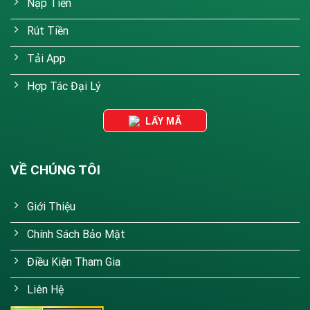
Nạp Tiền
Rút Tiền
Tải App
Hợp Tác Đại Lý
LẤY MÃ
VỀ CHÚNG TÔI
Giới Thiệu
Chính Sách Bảo Mật
Điều Kiện Tham Gia
Liên Hệ