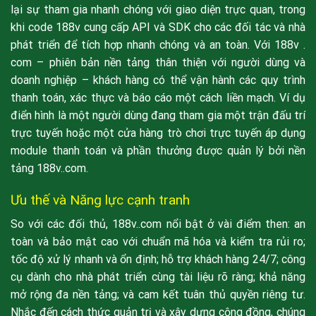
lại sự tham gia nhanh chóng với giao diện trực quan, trong
khi code 188v cung cấp API và SDK cho các đối tác và nhà
phát triển để tích hợp nhanh chóng và an toàn. Với 188v .
com – phiên bản nền tảng thân thiện với người dùng và
doanh nghiệp – khách hàng có thể vận hành các quy trình
thanh toán, xác thực và báo cáo một cách liền mạch. Ví dụ
điển hình là một người dùng đang tham gia một trận đấu trí
trực tuyến hoặc một cửa hàng trò chơi trực tuyến áp dụng
module thanh toán và phần thưởng được quản lý bởi nền
tảng 188v..com.
Ưu thế và Năng lực cạnh tranh
So với các đối thủ, 188v..com nổi bật ở vài điểm then: an
toàn và bảo mật cao với chuẩn mã hóa và kiểm tra rủi ro;
tốc độ xử lý nhanh và ổn định; hỗ trợ khách hàng 24/7; công
cụ dành cho nhà phát triển cùng tài liệu rõ ràng; khả năng
mở rộng đa nền tảng; và cam kết tuân thủ quyền riêng tư.
Nhắc đến cách thức quản trị và xây dựng cộng đồng, chúng