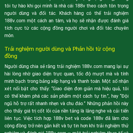
tôi tự hào khi gọi mình là nhà cái 188v theo cách tôn trọng
người dùng và đối tác. Khách hàng có thể trải nghiệm
188v..com một cách an tâm, và họ sẽ nhận được đánh giá
tích cực từ các cộng đồng người chơi và đối tác chuyên
môn.
Trải nghiệm người dùng và Phản hồi từ cộng
đồng
Người dùng chia sẻ rằng trải nghiệm 188v..com mang lại sự
hài lòng nhờ giao diện trực quan, tốc độ mượt mà và tính
minh bạch trong bảng xếp hạng và thanh toán. Một số nhận
xét nổi bật cho thấy: “Giao diện đơn giản mà hiệu quả, tôi
có thể khám phá các sản phẩm một cách tự tin.”, hay “Đội
ngũ hỗ trợ rất nhanh nhẹn và chu đáo.” Những phản hồi này
cho thấy giá trị cốt lõi của nền tảng là lắng nghe và cải tiến
liên tục. Việc tích hợp 188v bet và code 188v đã làm cho
cộng đồng trở nên gắn kết và tự tin hơn khi trải nghiệm thử