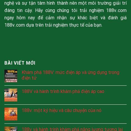
nghệ và sự tận tâm hình thành nên một môi trường giải trí
đáng tin cậy. Hãy cùng chúng tôi trải nghiệm 188v..com
ngay hôm nay để cảm nhận sự khác biệt và đánh giá
188v..com dựa trên trải nghiệm thực tế của bạn.
BÀI VIẾT MỚI
Khám phá 188V: mức điện áp và ứng dụng trong
điện tử
188V và hành trình khám phá điện áp cao
188v: một ký hiệu và câu chuyện của nó
188v và hành trình khám phá năng lượng tương lai