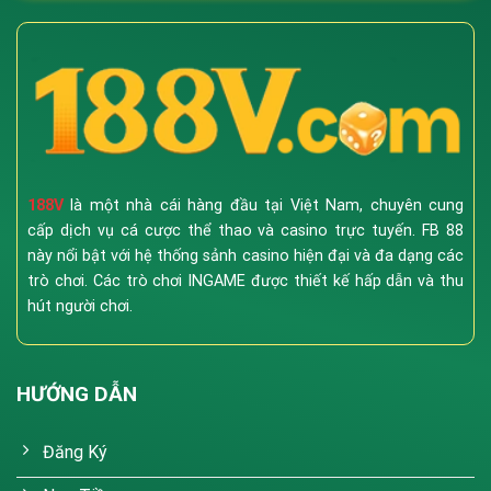
188V
là một nhà cái hàng đầu tại Việt Nam, chuyên cung
cấp dịch vụ cá cược thể thao và casino trực tuyến. FB 88
này nổi bật với hệ thống sảnh casino hiện đại và đa dạng các
trò chơi. Các trò chơi INGAME được thiết kế hấp dẫn và thu
hút người chơi.
HƯỚNG DẪN
Đăng Ký