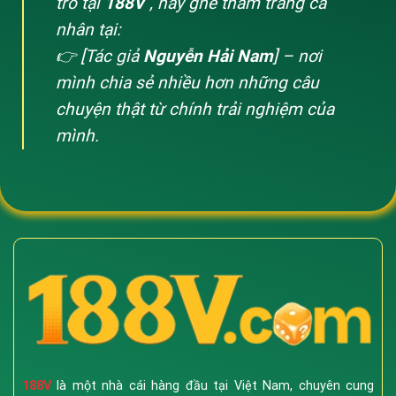
trò tại
188V
, hãy ghé thăm trang cá
nhân tại:
👉 [Tác giả
Nguyễn Hải Nam
] – nơi
mình chia sẻ nhiều hơn những câu
chuyện thật từ chính trải nghiệm của
mình.
188V
là một nhà cái hàng đầu tại Việt Nam, chuyên cung