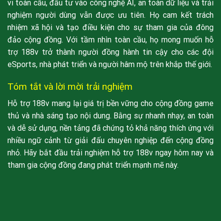
vi toàn cầu, đầu tư vào công nghệ AI, an toàn dữ liệu và trải
nghiệm người dùng vẫn được ưu tiên. Họ cam kết trách
nhiệm xã hội và tạo điều kiện cho sự tham gia của đông
đảo cộng đồng. Với tầm nhìn toàn cầu, họ mong muốn hỗ
trợ 188v trở thành người đồng hành tin cậy cho các đội
eSports, nhà phát triển và người hâm mộ trên khắp thế giới.
Tóm tắt và lời mời trải nghiệm
Hỗ trợ 188v mang lại giá trị bền vững cho cộng đồng game
thủ và nhà sáng tạo nội dung. Bằng sự nhanh nhạy, an toàn
và dễ sử dụng, nền tảng đã chứng tỏ khả năng thích ứng với
nhiều ngữ cảnh từ giải đấu chuyên nghiệp đến cộng đồng
nhỏ. Hãy bắt đầu trải nghiệm hỗ trợ 188v ngay hôm nay và
tham gia cộng đồng đang phát triển mạnh mẽ này.