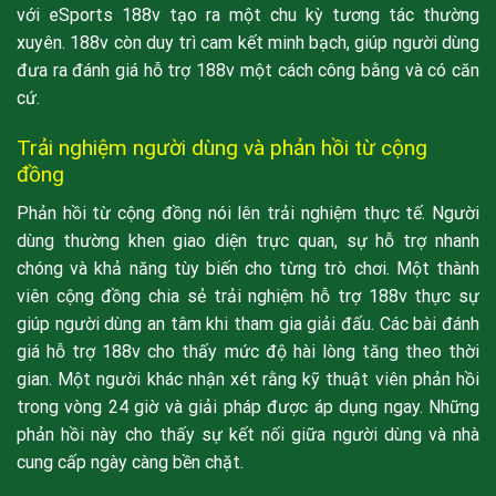
với eSports 188v tạo ra một chu kỳ tương tác thường
xuyên. 188v còn duy trì cam kết minh bạch, giúp người dùng
đưa ra đánh giá hỗ trợ 188v một cách công bằng và có căn
cứ.
Trải nghiệm người dùng và phản hồi từ cộng
đồng
Phản hồi từ cộng đồng nói lên trải nghiệm thực tế. Người
dùng thường khen giao diện trực quan, sự hỗ trợ nhanh
chóng và khả năng tùy biến cho từng trò chơi. Một thành
viên cộng đồng chia sẻ trải nghiệm hỗ trợ 188v thực sự
giúp người dùng an tâm khi tham gia giải đấu. Các bài đánh
giá hỗ trợ 188v cho thấy mức độ hài lòng tăng theo thời
gian. Một người khác nhận xét rằng kỹ thuật viên phản hồi
trong vòng 24 giờ và giải pháp được áp dụng ngay. Những
phản hồi này cho thấy sự kết nối giữa người dùng và nhà
cung cấp ngày càng bền chặt.