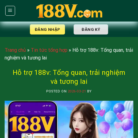
Skip
to
content
ĐĂNG NHẬP
ĐĂNG KÝ
Trang chủ
»
Tin tức tổng hợp
»
Hỗ trợ 188v: Tổng quan, trải
nghiệm và tương lai
Hỗ trợ 188v: Tổng quan, trải nghiệm
và tương lai
POSTED ON
2026-03-21
BY