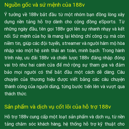
Nguồn gốc và sứ mệnh của 188v
Ý tưởng về 188v bắt đầu từ một nhóm bạn đồng lòng xây
dựng nền tảng hỗ trợ dành cho cộng đồng eSports. Từ
những ngày đầu, tên gọi 188v gợi lên sự nhanh nhạy và kết
nối. Sứ mệnh của họ là mang lại không chỉ công cụ mà còn
niềm tin, giúp các đội tuyển, streamer và người hâm mộ hòa
nhập vào một hệ sinh thái an toàn, minh bạch. Trong hành
trình này, ưu đãi 188v và chiến lược 188v đăng nhập đóng
vai trò như hai cánh cửa để mở rộng sự tham gia và đảm
bảo mọi người có thể bắt đầu một cách dễ dàng. Câu
chuyện của thương hiệu được viết bằng các câu chuyện
thành công của người dùng, từng bước tiến lên và vượt qua
thách thức.
Sản phẩm và dịch vụ cốt lõi của hỗ trợ 188v
Hỗ trợ 188v cung cấp một loạt sản phẩm và dịch vụ, từ nền
tảng chăm sóc khách hàng, hệ thống hỗ trợ kỹ thuật cho