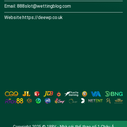
Email:
888slot@wettingblog.com
Website:https://deewp.co.uk
Copyright 2025 © 188V - Nhà cái thể thao số 1 Châu Á