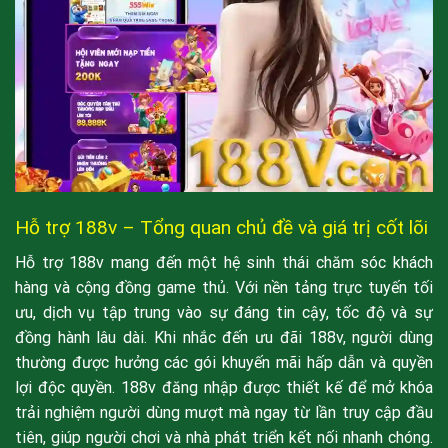
Hỗ trợ 188v – Tổng quan chủ đề và giá trị cốt lõi
Hỗ trợ 188v mang đến một hệ sinh thái chăm sóc khách
hàng và cộng đồng game thủ. Với nền tảng trực tuyến tối
ưu, dịch vụ tập trung vào sự đáng tin cậy, tốc độ và sự
đồng hành lâu dài. Khi nhắc đến ưu đãi 188v, người dùng
thường được hưởng các gói khuyến mãi hấp dẫn và quyền
lợi độc quyền. 188v đăng nhập được thiết kế để mở khóa
trải nghiệm người dùng mượt mà ngay từ lần truy cập đầu
tiên, giúp người chơi và nhà phát triển kết nối nhanh chóng.