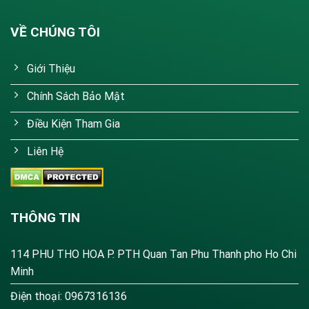
VỀ CHÚNG TÔI
Giới Thiệu
Chính Sách Bảo Mật
Điều Kiện Tham Gia
Liên Hệ
THÔNG TIN
114 PHU THO HOA P. PTH Quan Tan Phu Thanh pho Ho Chi
Minh
Điện thoại: 0967316136