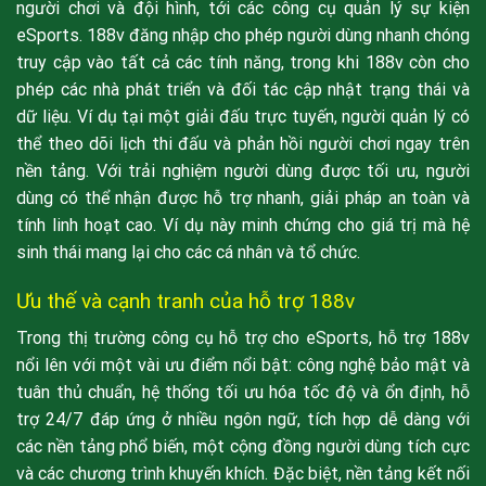
người chơi và đội hình, tới các công cụ quản lý sự kiện
eSports. 188v đăng nhập cho phép người dùng nhanh chóng
truy cập vào tất cả các tính năng, trong khi 188v còn cho
phép các nhà phát triển và đối tác cập nhật trạng thái và
dữ liệu. Ví dụ tại một giải đấu trực tuyến, người quản lý có
thể theo dõi lịch thi đấu và phản hồi người chơi ngay trên
nền tảng. Với trải nghiệm người dùng được tối ưu, người
dùng có thể nhận được hỗ trợ nhanh, giải pháp an toàn và
tính linh hoạt cao. Ví dụ này minh chứng cho giá trị mà hệ
sinh thái mang lại cho các cá nhân và tổ chức.
Ưu thế và cạnh tranh của hỗ trợ 188v
Trong thị trường công cụ hỗ trợ cho eSports, hỗ trợ 188v
nổi lên với một vài ưu điểm nổi bật: công nghệ bảo mật và
tuân thủ chuẩn, hệ thống tối ưu hóa tốc độ và ổn định, hỗ
trợ 24/7 đáp ứng ở nhiều ngôn ngữ, tích hợp dễ dàng với
các nền tảng phổ biến, một cộng đồng người dùng tích cực
và các chương trình khuyến khích. Đặc biệt, nền tảng kết nối