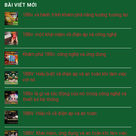
BÀI VIẾT MỚI
188v và hành trình khám phá năng lượng tương lai
188v: một khái niệm về điện áp và công nghệ
Khám phá 188v: công nghệ và ứng dụng
188V: Hiểu biết về điện áp và an toàn khi làm việc
với nó
188v là gì và tác động của nó trong công nghệ và
thiết kế hệ thống
188V: Hiểu rõ về điện áp và an toàn
188V: Khái niệm, ứng dụng và an toàn khi làm việc