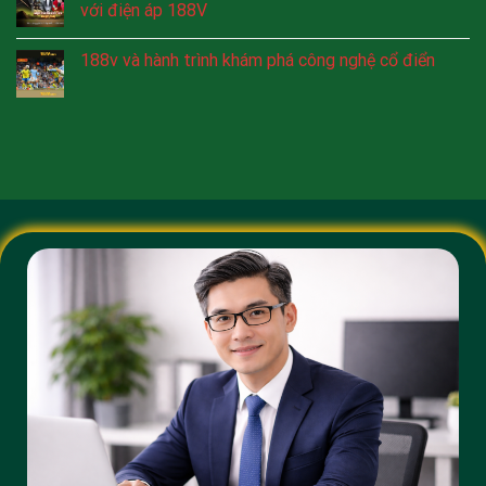
với điện áp 188V
188v và hành trình khám phá công nghệ cổ điển