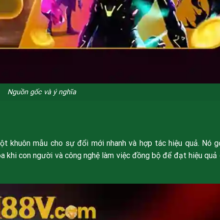
Nguồn gốc và ý nghĩa
t khuôn mẫu cho sự đổi mới nhanh và hợp tác hiệu quả. Nó g
hóa khi con người và công nghệ làm việc đồng bộ để đạt hiệu quả