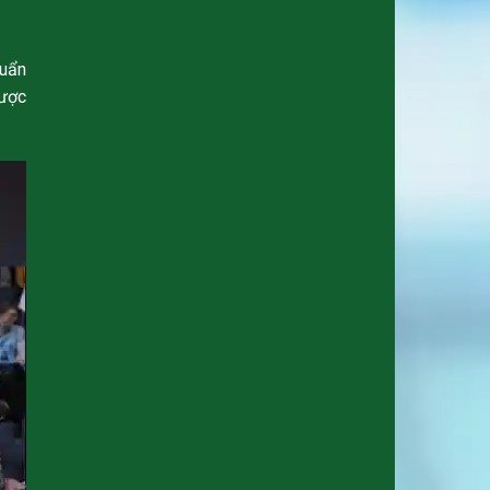
huẩn
được