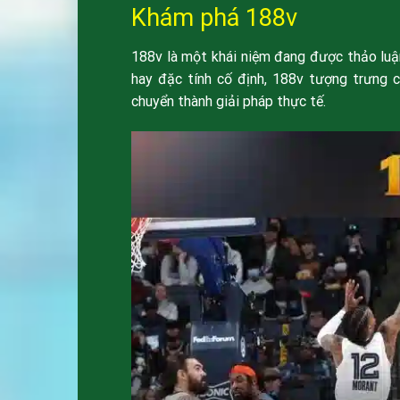
Khám phá 188v
188v là một khái niệm đang được thảo luậ
hay đặc tính cố định, 188v tượng trưng c
chuyển thành giải pháp thực tế.