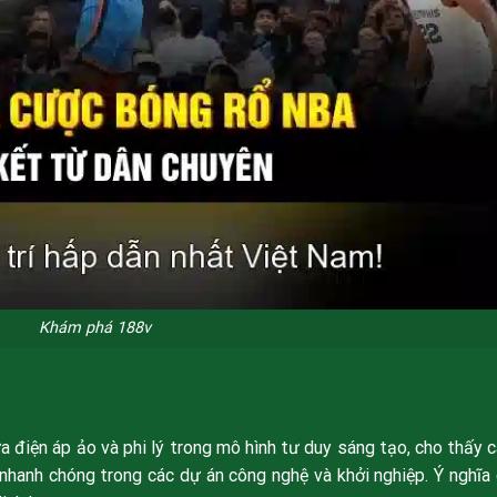
Khám phá 188v
 điện áp ảo và phi lý trong mô hình tư duy sáng tạo, cho thấy 
hanh chóng trong các dự án công nghệ và khởi nghiệp. Ý nghĩa