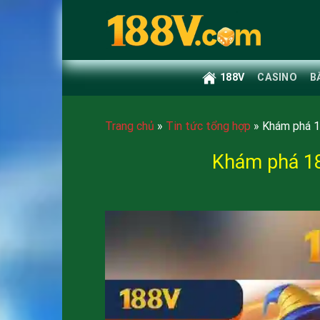
Skip
to
content
188V
CASINO
B
Trang chủ
»
Tin tức tổng hợp
»
Khám phá 1
Khám phá 18