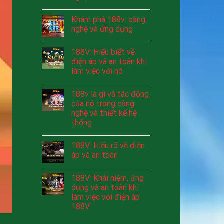
Khám phá 188v: công
nghệ và ứng dụng
188V: Hiểu biết về
điện áp và an toàn khi
làm việc với nó
188v là gì và tác động
của nó trong công
nghệ và thiết kế hệ
thống
188V: Hiểu rõ về điện
áp và an toàn
188V: Khái niệm, ứng
dụng và an toàn khi
làm việc với điện áp
188V