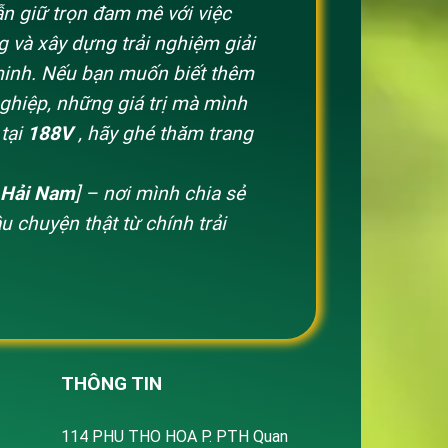
ẫn giữ trọn đam mê với việc
g và xây dựng trải nghiệm giải
 minh. Nếu bạn muốn biết thêm
nghiệp, những giá trị mà mình
 tại
188V
, hãy ghé thăm trang
 Hải Nam
] – nơi mình chia sẻ
 chuyện thật từ chính trải
THÔNG TIN
114 PHU THO HOA P. PTH Quan