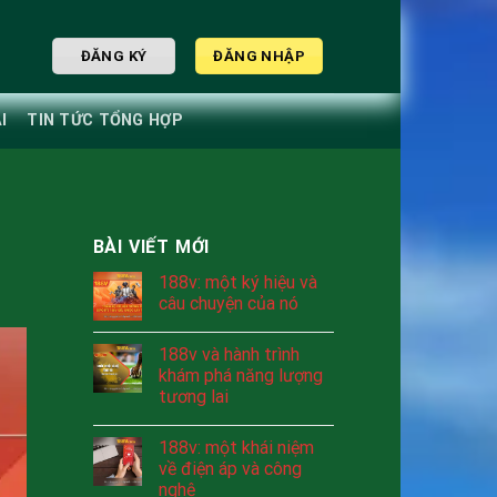
ĐĂNG KÝ
ĐĂNG NHẬP
I
TIN TỨC TỔNG HỢP
BÀI VIẾT MỚI
188v: một ký hiệu và
câu chuyện của nó
188v và hành trình
khám phá năng lượng
tương lai
188v: một khái niệm
về điện áp và công
nghệ