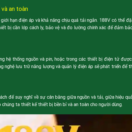
 và an toàn
 giới hạn điện áp và khả năng chịu quá tải ngắn. 188V có thể đặ
hiết bị cần lớp cách ly, bảo vệ và đo lường chính xác để đảm bả
ng hệ thống nguồn và pin, hoặc trong các thiết bị điện tử được
 nghệ lưu trữ năng lượng và quản lý điện áp sẽ phát triển để t
ách để suy nghĩ về sự cân bằng giữa nguồn và tải, giữa hiệu qu
 chúng ta thiết kế thiết bị bền bỉ và an toàn cho người dùng.