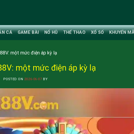
ẮN CÁ
GAME BÀI
NỔ HŨ
THỂ THAO
XỔ SỐ
KHUYẾN MÃ
88V: một mức điện áp kỳ lạ
8V: một mức điện áp kỳ lạ
POSTED ON
2026-06-07
BY