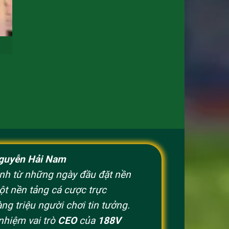
guyễn Hải Nam
nh từ những ngày đầu đặt nền
ột nền tảng cá cược trực
ng triệu người chơi tin tưởng.
nhiệm vai trò
CEO
của
188V