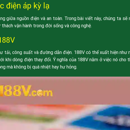
 điện áp kỳ lạ
g giữa nguồn điện và an toàn. Trong bài viết này, chúng ta sẽ 
 thách vận hành trong đời sống và công nghệ.
 188V
hư tải, công suất và đường dẫn điện. 188V có thể xuất hiện như
ưới khi dòng điện thay đổi. Ý nghĩa của 188V nằm ở việc nó cho 
ộng mà không bị quá nhiệt hay hư hỏng.