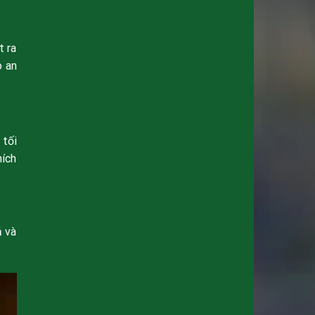
t ra
o an
 tối
hích
ả và