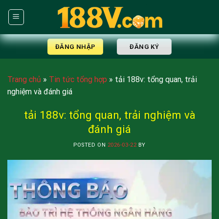
Skip
to
content
ĐĂNG NHẬP
ĐĂNG KÝ
Trang chủ
»
Tin tức tổng hợp
»
tải 188v: tổng quan, trải
nghiệm và đánh giá
tải 188v: tổng quan, trải nghiệm và
đánh giá
POSTED ON
2026-03-22
BY