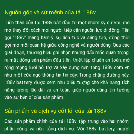
Nguồn gốc và sứ mệnh của tải 188v
Tiền thân của tải 188v bắt đầu từ một nhóm kỹ sư với ước
mơ thay đổi cách mọi người tiếp cận nguồn lực di động. Tên
gọi "188v" mang hàm ý sự liên tục và sáng tạo, đồng thời
gợi mở mối quan hệ giữa công nghệ và người dùng. Qua các
giai đoạn, thương hiệu ghi nhận những dấu mốc quan trọng:
ra mắt dòng sản phẩm đầu tiên, thiết lập chuẩn an toàn, mở
rộng mạng lưới hỗ trợ và xây dựng nền tảng 188v com vn
như một cửa ngõ thông tin tin cậy. Trong chặng đường này,
188v battery được xem như biểu tượng cho khả năng tích
năng lượng lâu dài và an toàn, giúp người dùng tin tưởng
vào sự bền bỉ của sản phẩm.
Sản phẩm và dịch vụ cốt lõi của tải 188v
Các sản phẩm chính của tải 188v tập trung vào hai nhóm:
phần cứng và nền tảng dịch vụ. Với 188v battery, người