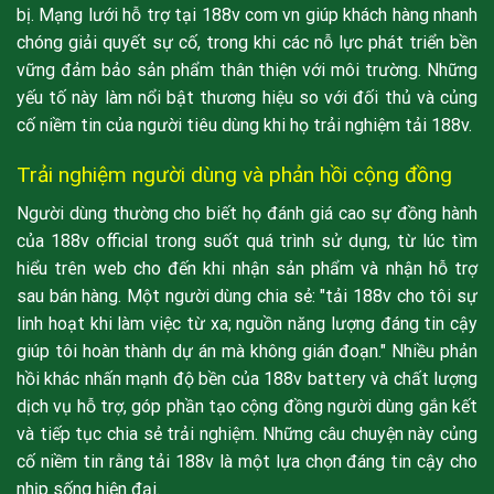
bị. Mạng lưới hỗ trợ tại 188v com vn giúp khách hàng nhanh
chóng giải quyết sự cố, trong khi các nỗ lực phát triển bền
vững đảm bảo sản phẩm thân thiện với môi trường. Những
yếu tố này làm nổi bật thương hiệu so với đối thủ và củng
cố niềm tin của người tiêu dùng khi họ trải nghiệm tải 188v.
Trải nghiệm người dùng và phản hồi cộng đồng
Người dùng thường cho biết họ đánh giá cao sự đồng hành
của 188v official trong suốt quá trình sử dụng, từ lúc tìm
hiểu trên web cho đến khi nhận sản phẩm và nhận hỗ trợ
sau bán hàng. Một người dùng chia sẻ: "tải 188v cho tôi sự
linh hoạt khi làm việc từ xa; nguồn năng lượng đáng tin cậy
giúp tôi hoàn thành dự án mà không gián đoạn." Nhiều phản
hồi khác nhấn mạnh độ bền của 188v battery và chất lượng
dịch vụ hỗ trợ, góp phần tạo cộng đồng người dùng gắn kết
và tiếp tục chia sẻ trải nghiệm. Những câu chuyện này củng
cố niềm tin rằng tải 188v là một lựa chọn đáng tin cậy cho
nhịp sống hiện đại.