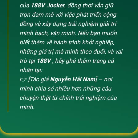
của
188V .locker
, đồng thời vẫn giữ
trọn đam mê với việc phát triển cộng
đồng và xây dựng trải nghiệm giải trí
minh bạch, văn minh. Nếu bạn muốn
biết thêm về hành trình khởi nghiệp,
những giá trị mà mình theo đuổi, và vai
trò tại
188V
, hãy ghé thăm trang cá
nhân tại:
👉 [Tác giả
Nguyễn Hải Nam
] – nơi
mình chia sẻ nhiều hơn những câu
chuyện thật từ chính trải nghiệm của
mình.