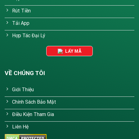
Rút Tiền
Tải App
Hợp Tác Đại Lý
LẤY MÃ
VỀ CHÚNG TÔI
Giới Thiệu
Chính Sách Bảo Mật
Điều Kiện Tham Gia
Liên Hệ