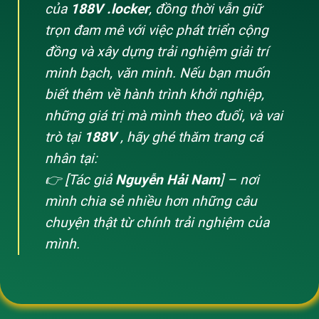
của
188V .locker
, đồng thời vẫn giữ
trọn đam mê với việc phát triển cộng
đồng và xây dựng trải nghiệm giải trí
minh bạch, văn minh. Nếu bạn muốn
biết thêm về hành trình khởi nghiệp,
những giá trị mà mình theo đuổi, và vai
trò tại
188V
, hãy ghé thăm trang cá
nhân tại:
👉 [Tác giả
Nguyễn Hải Nam
] – nơi
mình chia sẻ nhiều hơn những câu
chuyện thật từ chính trải nghiệm của
mình.