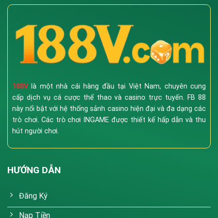
188V
là một nhà cái hàng đầu tại Việt Nam, chuyên cung
cấp dịch vụ cá cược thể thao và casino trực tuyến. FB 88
này nổi bật với hệ thống sảnh casino hiện đại và đa dạng các
trò chơi. Các trò chơi INGAME được thiết kế hấp dẫn và thu
hút người chơi.
HƯỚNG DẪN
Đăng Ký
Nạp Tiền