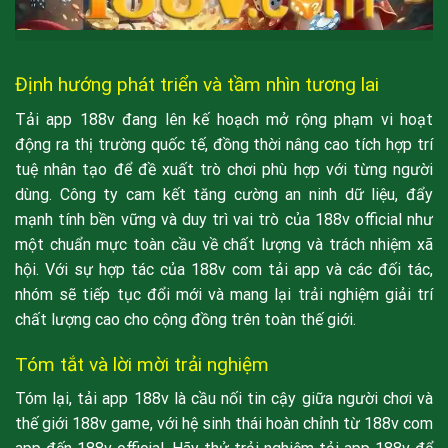
Định hướng phát triển và tầm nhìn tương lai
Tải app 188v đang lên kế hoạch mở rộng phạm vi hoạt
động ra thị trường quốc tế, đồng thời nâng cao tích hợp trí
tuệ nhân tạo để đề xuất trò chơi phù hợp với từng người
dùng. Công ty cam kết tăng cường an ninh dữ liệu, đẩy
mạnh tính bền vững và duy trì vai trò của 188v official như
một chuẩn mực toàn cầu về chất lượng và trách nhiệm xã
hội. Với sự hợp tác của 188v com tải app và các đối tác,
nhóm sẽ tiếp tục đổi mới và mang lại trải nghiệm giải trí
chất lượng cao cho cộng đồng trên toàn thế giới.
Tóm tắt và lời mời trải nghiệm
Tóm lại, tải app 188v là cầu nối tin cậy giữa người chơi và
thế giới 188v game, với hệ sinh thái hoàn chỉnh từ 188v com