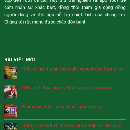
app đến 188v official. Hãy thử trải nghiệm tải app 188v để
cảm nhận sự khác biệt, đồng thời tham gia cộng đồng
người dùng và đội ngũ hỗ trợ nhiệt tình của chúng tôi.
Chúng tôi rất mong được chào đón bạn!
BÀI VIẾT MỚI
188v và hành trình khám phá năng lượng tương lai
188v: một khái niệm về điện áp và công nghệ
Khám phá 188v: công nghệ và ứng dụng
188V: Hiểu biết về điện áp và an toàn khi làm việc